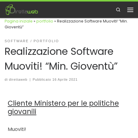
Passa al contenuto
Search
Me
Pagina iniziale
»
portfolio
»
Realizzazione Software Muoviti! “Min.
Gioventù”
SOFTWARE
PORTFOLIO
Realizzazione Software
Muoviti! “Min. Gioventù”
di
direttaweb
|
Pubblicato
16 Aprile 2021
Cliente Ministero per le politiche
giovanili
Muoviti!