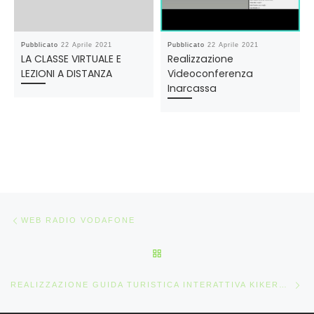
Pubblicato
22 Aprile 2021
Pubblicato
22 Aprile 2021
LA CLASSE VIRTUALE E
Realizzazione
LEZIONI A DISTANZA
Videoconferenza
Inarcassa
Navigazione articoli
Articolo precedente
WEB RADIO VODAFONE
RITORNA ALLA LISTA DEGLI 
Ar
REALIZZAZIONE GUIDA TURISTICA INTERATTIVA KIKERON