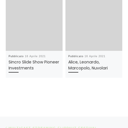
Pubblicato
16 Aprile 2021
Pubblicato
16 Aprile 2021
Sincro Slide Show Pioneer
Alice, Leonardo,
Investments
Marcopolo, Nuvolari
Navigazione articoli
Articolo precedente
MULTICAST STREAMING FLIPPAUT FESTIVAL