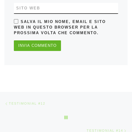
SITO WEB
SALVA IL MIO NOME, EMAIL E SITO
WEB IN QUESTO BROWSER PER LA
PROSSIMA VOLTA CHE COMMENTO.
Navigazione articoli
Articolo precedente
TESTIMONIAL #12
RITORNA ALLA LISTA DEGLI 
Ar
TESTIMONIAL #14