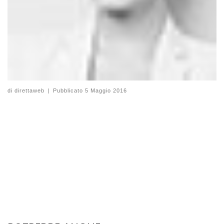
di
direttaweb
|
Pubblicato
5 Maggio 2016
Intrinsicly embrace top-line core competencies with
real-time metrics. Conveniently reinvent
functionalized collaboration