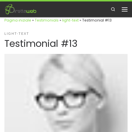
Passa al contenuto
Search
Me
Pagina iniziale
»
Testimonials
»
light-text
»
Testimonial #13
LIGHT-TEXT
Testimonial #13